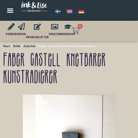
0
PENNOR
PAPIER
PRINZEN
WORKSHOP
ÜBUNGSBLÄTTER
Start
/
Stifte
/
Zubehör
/ Faber Castell Knetbarer Kunstradierer
Faber Castell Knetbarer
Kunstradierer