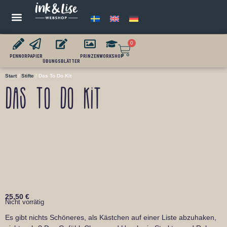
0
PENNOR
PAPIER
PRINZEN
WORKSHOP
ÜBUNGSBLÄTTER
Start
/
Stifte
/ Das To Do Kit
Das To Do Kit
25,50
€
Nicht vorrätig
Es gibt nichts Schöneres, als Kästchen auf einer Liste abzuhaken,