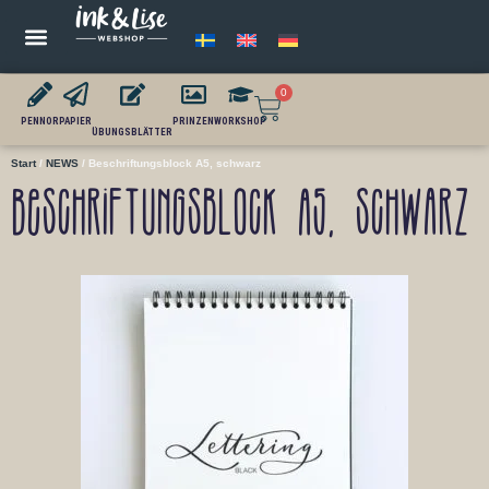
0
PENNOR
PAPIER
PRINZEN
WORKSHOP
ÜBUNGSBLÄTTER
Start
/
NEWS
/ Beschriftungsblock A5, schwarz
Beschriftungsblock A5, schwarz