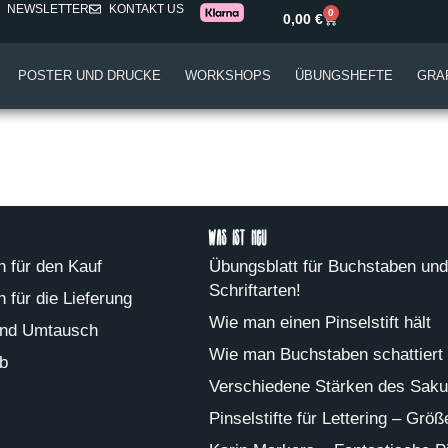
NEWSLETTER
KONTAKT US
0
0,00
€
POSTER UND DRUCKE
WORKSHOPS
ÜBUNGSHEFTE
GRA
Was ist neu
 für den Kauf
Übungsblatt für Buchstaben und 
Schriftarten!
 für die Lieferung
Wie man einen Pinselstift hält
nd Umtausch
Wie man Buchstaben schattiert
b
Verschiedene Stärken des Saku
Pinselstifte für Lettering – Grö