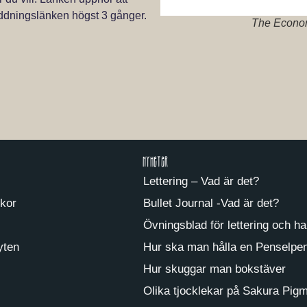
addningslänken högst 3 gånger.
The Economi
Nyheter
Lettering – Vad är det?
lkor
Bullet Journal -Vad är det?
Övningsblad för lettering och ha
yten
Hur ska man hålla en Penselpe
Hur skuggar man bokstäver
Olika tjocklekar på Sakura Pigm