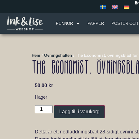
PENNOR
PAPPER
POSTER OCH
Hem
/
Övningshäften
/ The Economist, övningsblad för 
The Economist, övningsbl
50,00
kr
I lager
Lägg till i varukorg
Detta är ett nedladdningsbart 28-sidigt övning