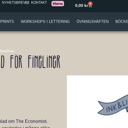
NYHETSBREV
KONTAKT
0
0,00
kr
 PRINTS
WORKSHOPS I LETTERING
ÖVNINGSHÄFTEN
BÖCK
fineliner
ad för fineliner
sblad om The Economist.