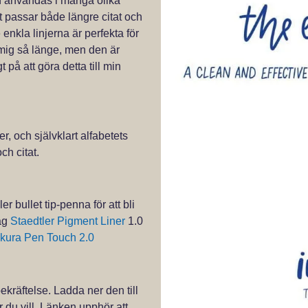
kan användas i många olika
 passar både längre citat och
nkla linjerna är perfekta för
mig så länge, men den är
 på att göra detta till min
r, och självklart alfabetets
h citat.
r bullet tip-penna för att bli
jag
Staedtler Pigment Liner
1.0
kura Pen Touch 2.0
bekräftelse. Ladda ner den till
r du vill. Länken upphör att