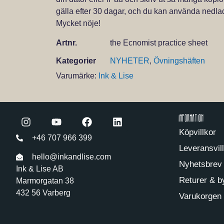
gälla efter 30 dagar, och du kan använda nedl
Mycket nöje!
Artnr.
the Ecnomist practice sheet
Kategorier
NYHETER
,
Övningshäften
Varumärke:
Ink & Lise
Information
Köpvillkor
+46 707 966 399
Leveransvil
hello@inkandlise.com
Nyhetsbrev
Ink & Lise AB
Returer & b
Marmorgatan 38
432 56 Varberg
Varukorgen