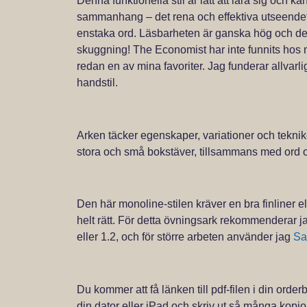
Denna funktionella stil är lätt att lära sig och 
sammanhang – det rena och effektiva utseendet
enstaka ord. Läsbarheten är ganska hög och de e
skuggning! The Economist har inte funnits hos 
redan en av mina favoriter. Jag funderar allvarligt
handstil.
Arken täcker egenskaper, variationer och teknike
stora och små bokstäver, tillsammans med ord oc
Den här monoline-stilen kräver en bra finliner elle
helt rätt. För detta övningsark rekommenderar 
eller 1.2, och för större arbeten använder jag
Sa
Du kommer att få länken till pdf-filen i din order
din dator eller iPad och skriv ut så många kopio