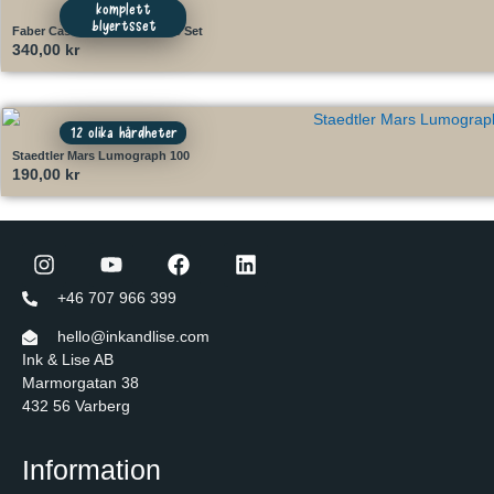
komplett
blyertsset
Faber Castell 11 Pitt Graphite Set
340,00
kr
12 olika hårdheter
Staedtler Mars Lumograph 100
190,00
kr
+46 707 966 399
hello@inkandlise.com
Ink & Lise AB
Marmorgatan 38
432 56 Varberg
Information