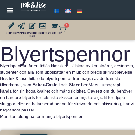
POSTER OCH PRINTS
WORKSHOPS I LETTERING
GRAFISK FORMGIVNING
0
PENNOR
PAPPER
ÖVNINGS
PRINTS
WORKSHOP
BLAD
Blyertspennor
Blyertspennan är en tidlös klassiker – älskad av konstnärer, designers,
studenter och alla som uppskattar en mjuk och precis skrivupplevelse.
Hos Ink & Lise hittar du blyertspennor från några av de främsta
tillverkarna, som
Faber-Castel
l och
Staedtler
Mars Lumograph,
kända för sin höga kvalitet och mångsidighet. Oavsett om du behöver
en hårdare blyerts för tekniska skisser, en mjukare grafit för djupa
skuggor eller en balanserad penna för skrivande och skissering, har vi
något som passar.
Man kan aldrig ha för många blyertspennor!