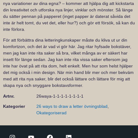
nya variationer av dina egna? – kommer att hjälpa dig att kickstarta
din kreativitet och utforska nya linjer, vinklar och mönster. Så länge
du sätter pennan på papperet (inget papper är daterat såvida det
inte är helt tomt, du vet det, eller hur?) och gör ett försök, så kan du
inte förlora.
För att förbättra dina letteringkunskaper måste du kliva ut ur din
komfortzon, och det är vad vi gör här. Jag ritar hyfsade bokstäver,
men jag kan inte rita saker så bra, vilket många av er säkert har
insett för länge sedan. Jag kan inte rita vissa saker eftersom jag
inte har övat på att rita dom, helt enkelt. Men hur som helst hjälper
det mig också i min design. När min hand blir mer och mer bekväm
med att rita nya saker, blir det också lättare och lättare för mig att
skapa nya och snyggare bokstavsformer.
Artnr.
26waya-1-1-1-1-1-1-1-1
Kategorier
26 ways to draw a letter övningsblad
,
Okategoriserad