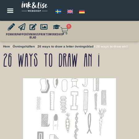
0
PENNOR
PAPPER
ÖVNINGS
PRINTS
WORKSHOP
BLAD
Hem
/
Övningshäften
/
26 ways to draw a letter övningsblad
/ 26 ways to draw an I
26 ways to draw an I