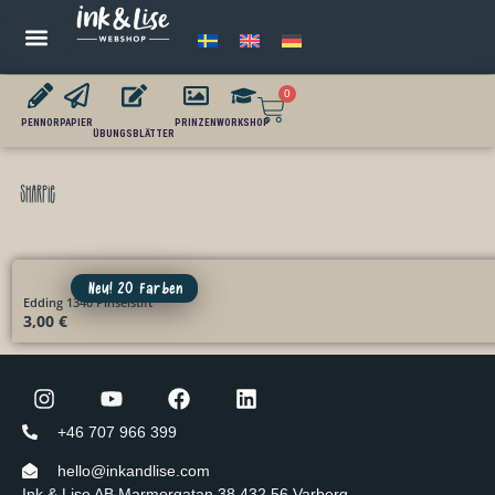
0
PENNOR
PAPIER
PRINZEN
WORKSHOP
ÜBUNGSBLÄTTER
Sharpie
Neu! 20 Farben
Edding 1340 Pinselstift
3,00
€
+46 707 966 399
hello@inkandlise.com
Ink & Lise AB Marmorgatan 38 432 56 Varberg